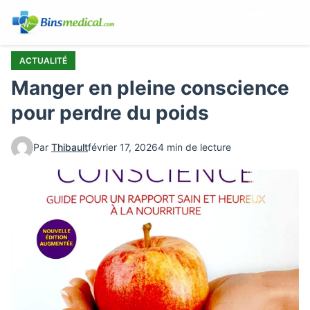
Aller
Menu
au
contenu
principal
ACTUALITÉ
Manger en pleine conscience
pour perdre du poids
Par
Thibault
février 17, 2026
4 min de lecture