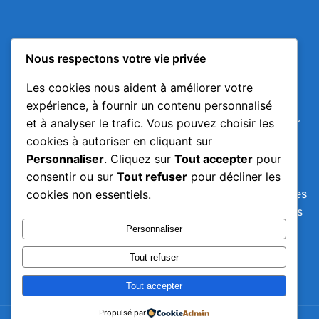
Avis Importants
Nous respectons votre vie privée
Malgré toute l'attention portée à l'élaboration du
Les cookies nous aident à améliorer votre
contenu de cette page, il ne peut être considéré
expérience, à fournir un contenu personnalisé
comme exhaustif. Ce contenu ne saurait se substituer
et à analyser le trafic. Vous pouvez choisir les
à des conseils médicaux personnalisés, mais devrait
cookies à autoriser en cliquant sur
servir de base éclairée pour des discussions
Personnaliser
. Cliquez sur
Tout accepter
pour
thérapeutiques avec un professionnel de santé. Ni
consentir ou sur
Tout refuser
pour décliner les
l'auteur ni l'éditeur ne peuvent être tenus responsables
cookies non essentiels.
d'éventuelles erreurs, de décisions comportementales
ou thérapeutiques prises sur la base de ces
Personnaliser
informations, ni d'éventuelles conséquences
Tout refuser
défavorables qui pourraient en résulter.
Tout accepter
Propulsé par