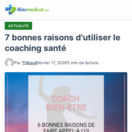
Aller
Menu
au
contenu
principal
ACTUALITÉ
7 bonnes raisons d'utiliser le
coaching santé
Par
Thibault
février 17, 2026
5 min de lecture