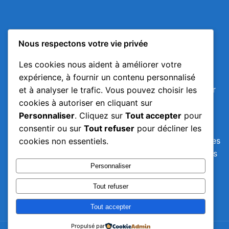
Avis Importants
Nous respectons votre vie privée
Malgré toute l'attention portée à l'élaboration du
Les cookies nous aident à améliorer votre
contenu de cette page, il ne peut être considéré
expérience, à fournir un contenu personnalisé
comme exhaustif. Ce contenu ne saurait se substituer
et à analyser le trafic. Vous pouvez choisir les
à des conseils médicaux personnalisés, mais devrait
cookies à autoriser en cliquant sur
servir de base éclairée pour des discussions
Personnaliser
. Cliquez sur
Tout accepter
pour
thérapeutiques avec un professionnel de santé. Ni
consentir ou sur
Tout refuser
pour décliner les
l'auteur ni l'éditeur ne peuvent être tenus responsables
cookies non essentiels.
d'éventuelles erreurs, de décisions comportementales
ou thérapeutiques prises sur la base de ces
Personnaliser
informations, ni d'éventuelles conséquences
Tout refuser
défavorables qui pourraient en résulter.
Tout accepter
Propulsé par